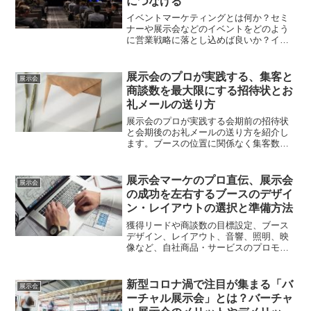
につなげる
イベントマーケティングとは何か？セミ
ナーや展示会などのイベントをどのよう
に営業戦略に落とし込めば良いか？イベ
ントマーケティングを支える管理システ
ムについても紹介します。
展示会のプロが実践する、集客と
展示会
商談数を最大限にする招待状とお
礼メールの送り方
展示会のプロが実践する会期前の招待状
と会期後のお礼メールの送り方を紹介し
ます。ブースの位置に関係なく集客数や
成約率の向上が見込める有効な方法で
す。
展示会マーケのプロ直伝、展示会
展示会
の成功を左右するブースのデザイ
ン・レイアウトの選択と準備方法
獲得リードや商談数の目標設定、ブース
デザイン、レイアウト、音響、照明、映
像など、自社商品・サービスのプロモー
ションに効果的な展示会に関するノウハ
ウとポイントをお伝えします。
新型コロナ渦で注目が集まる「バ
展示会
ーチャル展示会」とは？バーチャ