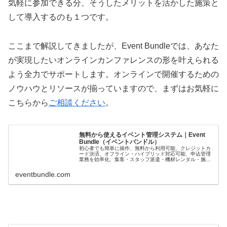
気軽に参加できる分、そうしたメリットを活かした施策と
して導入するのも１つです。
ここまで解説してきましたが、Event Bundleでは、あなた
が実現したいオンラインカンファレンスの形を叶えられる
よう全力でサポートします。オンラインで開催するための
ノウハウとリソースが揃っていますので、まずはお気軽に
こちらから
ご相談ください
。
無料から使えるイベント管理システム｜Event
Bundle（イベントバンドル）
初心者でも簡単に操作、無料から利用可能、クレジットカ
ード決済、オフライン・ハイブリッド対応可能、申込管理
業務を効率化、集客・スタッフ派遣・機材レンタル・施工
も対応可能、専門知識不要、充実のサポート体制、GDPR
対応、改正特定商取引法対応、領...
eventbundle.com