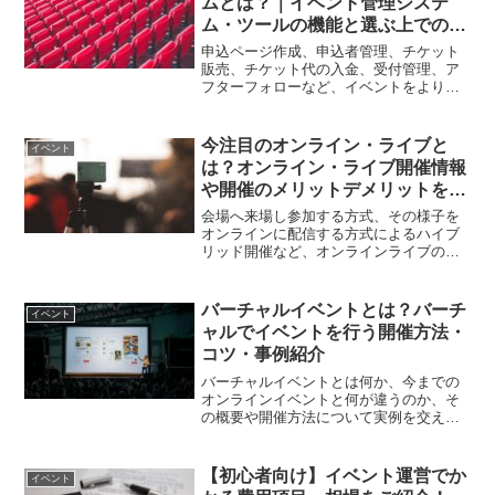
ムとは？｜イベント管理システ
ム・ツールの機能と選ぶ上でのポ
イント・注意点
申込ページ作成、申込者管理、チケット
販売、チケット代の入金、受付管理、ア
フターフォローなど、イベントをより効
率的に、少ない負担で管理できるイベン
ト管理システム。イベント管理システム
を選ぶ上でのポイントや注意点を紹介し
今注目のオンライン・ライブと
イベント
ます。
は？オンライン・ライブ開催情報
や開催のメリットデメリットをご
紹介
会場へ来場し参加する方式、その様子を
オンラインに配信する方式によるハイブ
リッド開催など、オンラインライブの開
催に関する情報と開催するメリットデメ
リットを紹介します。
バーチャルイベントとは？バーチ
イベント
ャルでイベントを行う開催方法・
コツ・事例紹介
バーチャルイベントとは何か、今までの
オンラインイベントと何が違うのか、そ
の概要や開催方法について実例を交えな
がら紹介します。現実世界と仮想世界が
共存するバーチャルイベントが、オンラ
インイベントに続く新たなイベントの形
【初心者向け】イベント運営でか
イベント
態として注目を集めています。