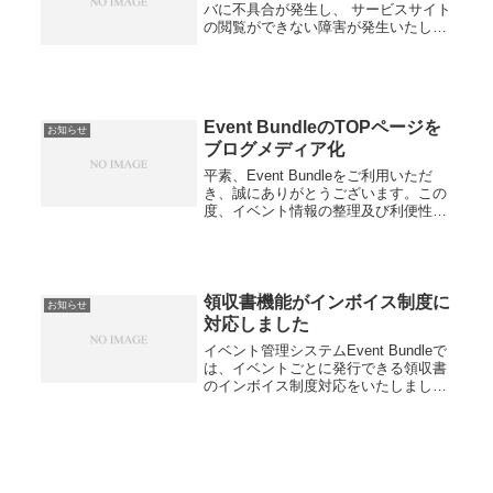
バに不具合が発生し、 サービスサイト
の閲覧ができない障害が発生いたしま
した。お客さまには大変ご迷惑をおか
けしていることをお詫びいたします。
現在復旧に向けて調査および対応中で
ございます。ご不便...
Event BundleのTOPページを
お知らせ
ブログメディア化
平素、Event Bundleをご利用いただ
き、誠にありがとうございます。この
度、イベント情報の整理及び利便性の
向上のため、TOPページをブログメデ
ィア化いたしました。皆様のイベント
運営に有益な情報をわかりやすくお伝
えできるよう努めてまいり...
領収書機能がインボイス制度に
お知らせ
対応しました
イベント管理システムEvent Bundleで
は、イベントごとに発行できる領収書
のインボイス制度対応をいたしまし
た。インボイス制度とは？2023年10月
から導入された、適格請求書発行事業
者による適格請求書（インボイス）の
発行・保存義務のこと...